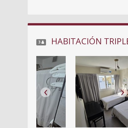
HABITACIÓN TRIPL
3
‹
›